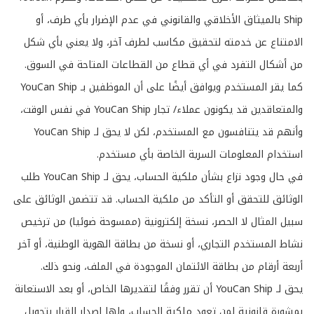
Ship بالميثاق الأخلاقي والقانوني في عدم الإضرار بأي طرف، أو
الامتناع عن خدمته لتحقيق مكاسب لطرف آخر، ولا يعني بأي شكل
من أشكال التفرد في أي قطاع من القطاعات المتاحة في السوق.
كما يقر المستخدم ويوافق أيضًا على أن الموظفين بـ YouCan Ship
والمتعاقدين قد يكونون عملاء/ تجار YouCan Ship في نفس الوقت،
وأنهم قد يتنافسون مع المستخدم، لكن لا يحق لـ YouCan Ship
استخدام المعلومات السرية الخاصة بأي مستخدم.
في حال وجود نزاع بشأن ملكية الحساب، يحق لـ YouCan Ship طلب
الوثائق للتحقق أو التأكد من ملكية الحساب. قد تتضمن الوثائق على
سبيل المثال لا الحصر، نسخة إلكترونية (ممسوحة ضوئيا) من ترخيص
نشاط المستخدم التجاري، أو نسخة من بطاقة الهوية الوطنية، أو آخر
أربعة أرقام من بطاقة الائتمان الموجودة في الملف، ونحو ذلك.
يحق لـ YouCan Ship أن تقرر وفقًا لتقديرها الخاص، أو بعد الاستعانة
بمشورة قانونية لمن تعود ملكية الحساب، ولها إصدار القرار بتحويل