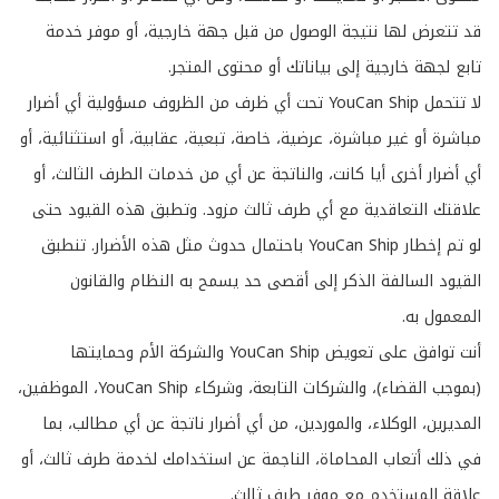
قد تتعرض لها نتيجة الوصول من قبل جهة خارجية، أو موفر خدمة
تابع لجهة خارجية إلى بياناتك أو محتوى المتجر.
لا تتحمل YouCan Ship تحت أي ظرف من الظروف مسؤولية أي أضرار
مباشرة أو غير مباشرة، عرضية، خاصة، تبعية، عقابية، أو استثنائية، أو
أي أضرار أخرى أيا كانت، والناتجة عن أي من خدمات الطرف الثالث، أو
علاقتك التعاقدية مع أي طرف ثالث مزود. وتطبق هذه القيود حتى
لو تم إخطار YouCan Ship باحتمال حدوث مثل هذه الأضرار. تنطبق
القيود السالفة الذكر إلى أقصى حد يسمح به النظام والقانون
المعمول به.
​​أنت توافق على تعويض YouCan Ship والشركة الأم وحمايتها
(بموجب القضاء)، والشركات التابعة، وشركاء YouCan Ship، الموظفين،
المديرين، الوكلاء، والموردين، من أي أضرار ناتجة عن أي مطالب، بما
في ذلك أتعاب المحاماة، الناجمة عن استخدامك لخدمة طرف ثالث، أو
علاقة المستخدم مع موفر طرف ثالث.