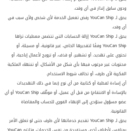
ودون سابق إنذار في أي وقت.
يحق لـ YouCan Ship رفض تفعيل الخدمة لأي شخص ولأي سبب في
أي وقت.
يحق لـ YouCan Ship إزالة الحسابات التي تتضمن معطيات تراها
YouCan Ship وفقًا لتقديرها الخاص، غير قانونية، أو مسيئة، أو
تحتوي على تهديد، أو تشهير، أو قذف، أو ترويج لأعمال إباحية، أو
محتويات غير مرغوب فيها بأي شكل من الأشكال، أو تنتهك الملكية
الفكرية لأي طرف، أو تخالف شروط الاستخدام.
أي إساءة لفظية أو كتابية من أي نوع (بما في ذلك التهديدات
بالإساءة أو الانتقام) من قبل أي عميل، أو موظّف YouCan Ship أو أي
عضو مسؤول ستؤدي إلى الإنهاء الفوري للحساب والمقاضاة
القانونية.
يحق لـ YouCan Ship تقديم خدماتها لأي طرف حتى لو تعلق الأمر
بمنافس لأطراف أخرى مستفيدة من نفس الخدمات، وتلتزم YouCan