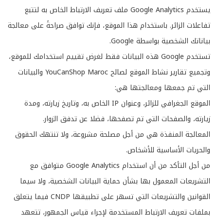
يستخدم Google Analytics ملف تعريف الارتباط الخاص به لتتبع
تفاعلات الزائر. باستخدام هذا الموقع، فإنك توافق صراحةً على معالجة
بياناتك الشخصية بواسطة Google.
تستخدم Google هذه البيانات فقط لغرض تقييم استخدامك للموقع،
وتجميع تقارير نشاط الموقع لصالح YouCanShop Maroc والبيانات
التي تم جمعها ومعالجتها هي:
الموقع الجغرافي للزائر، وعنوان IP الخاص به، وتاريخ زيارته، ومدة
زيارته، والصفحات التي تم تصفحها، فضلا عن تدفق الزوار.
المعالجة المنفذة هي من أجل مصلحة مشروعة، ولا تنتهك الحقوق
والحريات الأساسية للأشخاص.
من أجل التأكد من أن استخدام Google Analytics متوافق مع
التشريعات المعمول بها بشأن حماية البيانات الشخصية، ولا سيما
القوانين والتشريعات التي تسهر على تطبيقها CNDP فيما يتعلق
بملفات تعريف الارتباط المستخدمة لإجراء قياس الجمهور، تتعهد