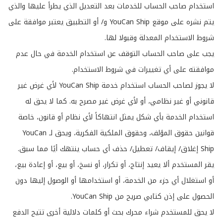
استخدام صاحب الحساب للخدمات بعد التعديل الذي يطرأ عليها والذي
يتم نشره على موقع YouCan Ship و/ أو التطبيق يعتبر موافقة على
شروط الاستخدام المعدلة وقبولا لها.
يجب على صاحب الحساب التوقف عن استخدام الخدمة في حال عدم
موافقته على أي تغييرات في شروط الاستخدام.
لا يجوز لصاحب الحساب استخدام خدمة YouCan Ship لأي غرض غير
قانوني أو غير نظامي، أو لأي غرض غير مصرح به. كما لا يحق له
استخدام الخدمة بأي شكل يمثل انتهاكاً لأي نظام أو قانون، خاصة
قوانين حقوق المؤلف، وحقوق الملكية الفكرية، ويحق لـ YouCan
Ship إغلاق/ إيقاف/ تعطيل/ حذف أي حساب ينتهك أيًا مما سبق.
​​يقر المستخدم ألا يعيد إنتاج، أو تكرار، أو نسخ، أو بيع، أو إعادة بيع،
أو استغلال أي جزء من الخدمة، أو استخدامها أو الوصول إليها دون
الحصول على إذن كتابي صريح من YouCan Ship.
لا يحق للمستخدم شراء محرك بحث أو كلمات دلالية أخرى تتيح الدفع