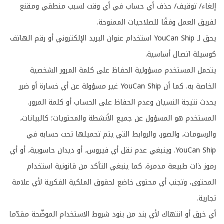
إلغاء/ توقيف/ حذف أي حساب في أي وقت لسبب منطقي ومقنع
لفريق العمل وفقًا للصلاحيات الممنوحة.
يحق لـ YouCan Ship استخدام عنوان البريد الإلكتروني أو رقم الهاتف
كوسيلة اتصال أساسية.
يتحمل المستخدم مسؤولية الحفاظ على كلمة المرور الشخصية
الخاصة به. كما أن YouCan Ship غير مسؤولة عن أي خسارة أو ضرر
يحدث نتيجة النسيان وعدم الحفاظ على الحساب أو كلمة المرور.
​​المستخدم هو المسؤول عن جميع الأنشطة والمحتويات؛ كالبيانات،
والرسومات، والصور، والروابط التي يتم تحميلها تحت حسابه في
YouCan Ship. وينبغي عدم نقل أي فيروس، أو ديدان حاسوبية، أو أي
رموز ذات طبيعة مدمرة. كما ينبغي التأكد من قانونية استخدام
المحتوى، وتجنب أي محتوى خاضع لحقوق الملكية الفكرية لأي علامة
تجارية.
أي خرق أو انتهاك لأي بند من بنود شروط الاستخدام الموضّحة مقدّما