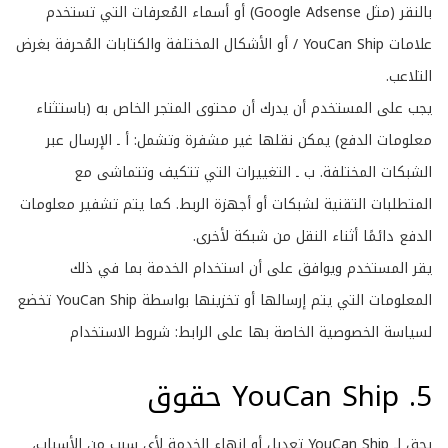
بالنقر (مثل Google Adsense) أو أسماء المُعرفات التي تستخدم
علامات YouCan Ship / أو الأشكال المختلفة والكتابات المُحرفة بغرض
التلاعب.
يجب على المستخدم أن يدرك أن محتوى المتجر الخاص به (باستثناء
معلومات الدفع) يمكن نقلها غير مشفرة وتشمل: أ ـ الإرسال عبر
الشبكات المختلفة. ب ـ التغييرات التي تتكيف وتتماشى مع
المتطلبات التقنية لشبكات أو أجهزة الربط. كما يتم تشفير معلومات
الدفع دائمًا أثناء النقل من شبكة لأخرى.
يقر المستخدم ويوافق على أن استخدام الخدمة بما في ذلك
المعلومات التي يتم إرسالها أو تخزينها بواسطة YouCan Ship تخضع
لسياسة الخصوصية الخاصة بها على الرابط:
شروط الاستخدام
5. YouCan Ship حقوق
يحق لـ YouCan Ship تعديل أو إنهاء الخدمة لأي سبب من الأسباب،