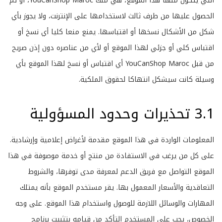
التي يتكون منها هذا الموقع، هي ملك YouCanShop Maroc، أو تم
الحصول عليها من طرف ثالث لاستخدامها على الإنترنت، ولا يجوز بأي
شكل من الأشكال نسخها أو اقتباسها. يمنع منعا كليا أي نسخ أو
اقتباس كلي أو جزئي لهذا الموقع أو لأي من عناصره دون إذن صريح
من قبل YouCanShop Maroc أي اقتباس أو نسخ لهذا الموقع بأي
وسيلة كانت سيشكل انتهاكا لحقوق الملكية.
3.1 تحذيرات وحدود المسؤولية
المعلومات الواردة في هذا الموقع مقدمة لأغراض إعلامية وإرشادية.
على كل من يرغب في الاستفادة من منتج أو خدمة موصوفة في هذا
الموقع التواصل مع فريق الدعم لمعرفة مدى توفرها، والشروط
التعاقدية والأسعار المعمول بها. يقر مستخدم الموقع بأنه يمتلك
المهارات والوسائل اللازمة للوصول واستخدام هذا الموقع. على وجه
الخصوص، يجب على المستخدم التأكد من قيامه بتثبيت برنامج