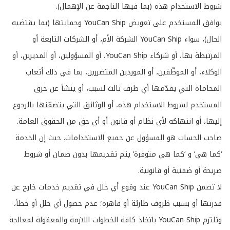
شروط الاستخدام هذه (بما فيها الناجمة عن الإهمال).
يوافق المستخدم على تعويض YouCan Ship وحمايتها (بما يقتضيه
الحال)، سواء YouCan Ship الشركة الأم، أو الشركات التابعة أو
المرتبطة بها، أو شركاء YouCan Ship، أو المسؤولين، أو المديرين، أو
الوكلاء، أو الموظّفين، أو الموردين المتضررين، بما في ذلك أتعاب
المحاماة التي يقدّمها أي طرف ثالث لسبب، أو ينشأ عن خرق
المستخدم لشروط الاستخدام هذه، أو الوثائق التي يتضمّنها بالرجوع
إليها، أو انتهاكه لأي نظام أو قانون أو أي حق من الحقوق العامة.
صاحب الحساب هو المسؤول عن جميع الاستخدامات. حيث إن الخدمة
‘كما هي’ و ‘كما هي متوفرة’ يتم تقديمها بدون ضمان أو شروط
صريحة أو ضمنية أو قانونية.
لا تضمن YouCan Ship عند وقوع أي خلل في تقديم خدمات خارج عن
قدرتها أو بسبب ظروف طارئة أو قاهرة؛ عدم حصول أي خلل أو خطأ،
وتلتزم YouCan Ship باتخاذ كافة الخطوات اللازمة والمعقولة لمعالجة