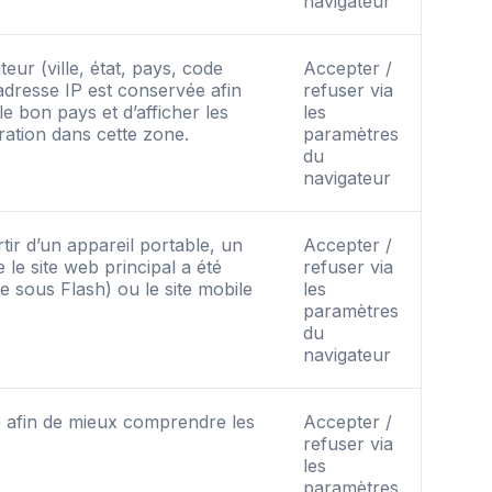
navigateur
teur (ville, état, pays, code
Accepter /
’adresse IP est conservée afin
refuser via
e bon pays et d’afficher les
les
tration dans cette zone.
paramètres
du
navigateur
artir d’un appareil portable, un
Accepter /
 le site web principal a été
refuser via
nne sous Flash) ou le site mobile
les
paramètres
du
navigateur
ré afin de mieux comprendre les
Accepter /
refuser via
les
paramètres